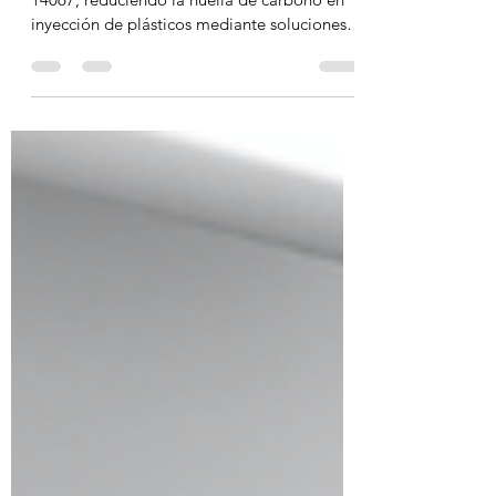
KERN IoP facilita el cumplimiento de ISO
14067, reduciendo la huella de carbono en
inyección de plásticos mediante soluciones
Industria 4.0